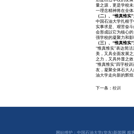
量之源，更是学校未
一理念精神将在全体
（二）、“惟真惟实
中国石油大学扎根于
实事求是、艰苦奋斗
会形成以它为核心的
强学校的凝聚力和影
（三）、“惟真惟实
“惟真惟实”表达简
美，又具全面发展之
之力，又具外显之效
“惟真惟实”四字校
友，凝聚全体石大人
油大学走向新的辉煌
下一条：
校训
网站维护：中国石油大学(华东)新闻网 糯客作坊 E