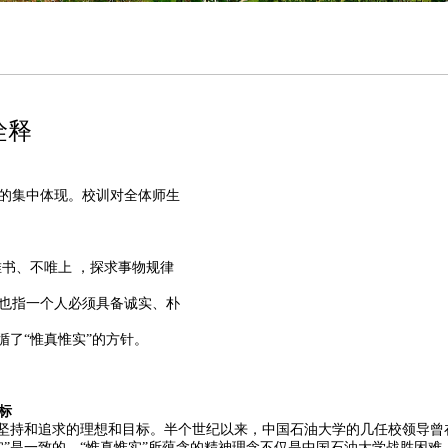
诠释
的集中体现。校训对全体师生
书、不唯上 ，探求事物规律
也指一个人必须具备诚实、朴
循了“惟真惟实”的方针。
标
直坚持和追求的理想和目标。半个世纪以来，中国石油大学的几任校领导曾
”是一致的。“惟真惟实”所蕴含的精神理念不仅是中国石油大学战胜困难